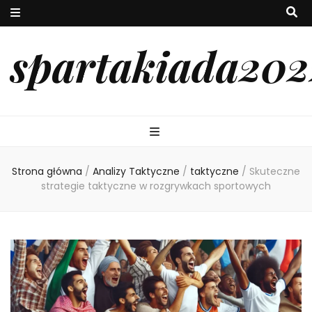
spartakiada202
Strona główna
/
Analizy Taktyczne
/
taktyczne
/
Skuteczne
strategie taktyczne w rozgrywkach sportowych