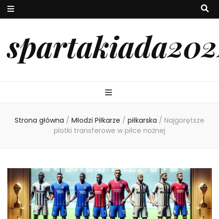
spartakiada202
Strona główna
/
Młodzi Piłkarze
/
piłkarska
/
Najgorętsze
plotki transferowe w piłce nożnej