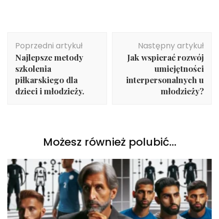
Nawigacja
Poprzedni artykuł
Następny artykuł
wpisu
Najlepsze metody
Jak wspierać rozwój
szkolenia
umiejętności
piłkarskiego dla
interpersonalnych u
dzieci i młodzieży.
młodzieży?
Możesz również polubić…