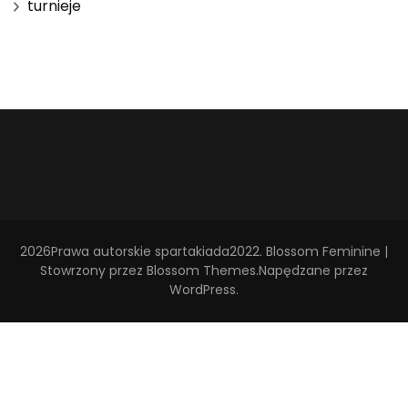
turnieje
2026Prawa autorskie
spartakiada2022
.
Blossom Feminine |
Stowrzony przez
Blossom Themes
.Napędzane przez
WordPress
.