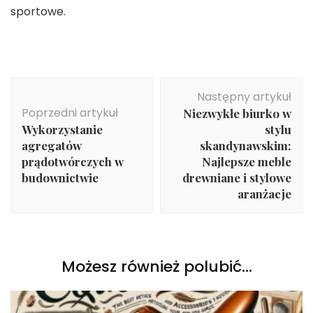
sportowe.
Nawigacja
Następny artykuł
wpisu
Poprzedni artykuł
Niezwykłe biurko w
Wykorzystanie
stylu
agregatów
skandynawskim:
prądotwórczych w
Najlepsze meble
budownictwie
drewniane i stylowe
aranżacje
Możesz również polubić…