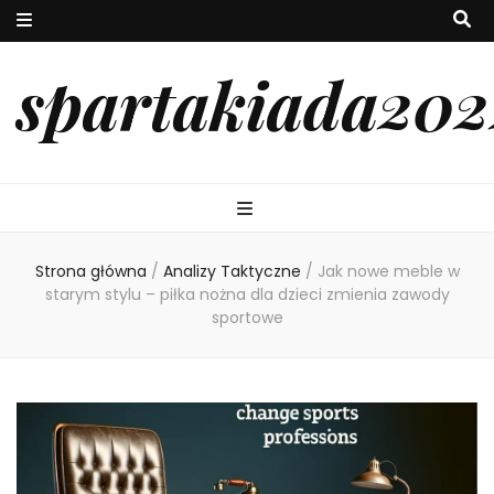
spartakiada202
Strona główna
/
Analizy Taktyczne
/
Jak nowe meble w
starym stylu – piłka nożna dla dzieci zmienia zawody
sportowe