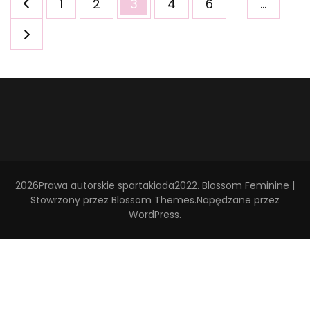
Strona
Strona
Strona
Strona
Strona
1
2
3
4
6
…
wpisów
2026Prawa autorskie
spartakiada2022
.
Blossom Feminine |
Stowrzony przez
Blossom Themes
.Napędzane przez
WordPress
.