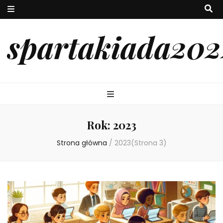
spartakiada202
Rok:
2023
Strona główna
/
2023
(Strona 3)