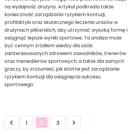
na wydajność drużyny. Artykuł podkreśla także
konieczność zarządzania ryzykiem kontuzji,
profilaktyki oraz skutecznego leczenia urazów w
drużynach piłkarskich, aby utrzymać wysoką formę i
osiągnąć lepsze wyniki sportowe. Ta analiza może
być cennym źródłem wiedzy dla osób
zainteresowanych zdrowiem zawodników, trenerów
oraz menedżerów sportowych, a także dla samych
graczy, by zrozumieć, jak istotne jest zarządzanie
ryzykiem kontuzji dla osiągnięcia sukcesu
sportowego.
Stronicowanie
Strona
Strona
Strona
1
2
3
wpisów