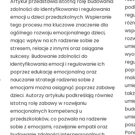
Artykuł przedstawia istotną rolę budowania
podk
zdolności do identyfikowania i regulowania
reg
emocji u dzieci przedszkolnych. Wspieranie
różn
tego procesu ma kluczowe znaczenie dla
wsp
ogólnego rozwoju emocjonalnego dzieci,
roz
mając wpływ na ich radzenie sobie ze
umie
stresem, relacje z innymi oraz osiągane
wyob
sukcesy. Budowanie zdolności do
reg
identyfikowania emocji i regulowanie ich
pop
poprzez edukację emocjonalną oraz
malu
e
nauczanie strategii radzenia sobie z
umie
emocjami można osiągnąć poprzez zabawę
takż
dzieci. Autorzy artykułu podkreślają również
umie
istotną rolę zabawy w rozwijaniu
budo
emocjonalnych kompetencji u
umi
przedszkolaków, co pozwala na radzenie
posz
sobie z emocjami, rozwijanie empatii oraz
Pona
budowanie zdolności interpersonalnych.