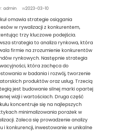
r:
admin
w
2023-03-10
kuł omawia strategie osiągania
esów w rywalizacji z konkurentem,
entując trzy kluczowe podejścia.
wsza strategia to analiza rynkowa, która
ala firmie na zrozumienie konkurentów
endów rynkowych. Następnie strategia
wacyjności, która zachęca do
stowania w badania i rozwój, tworzenie
torskich produktów oraz usług. Trzecią
tegią jest budowanie silnej marki opartej
asnej wizji i wartościach. Druga część
kułu koncentruje się na najlepszych
ktykach minimalizowania porażek w
lizacji. Zaleca się prowadzenie analizy
u i konkurencji, inwestowanie w unikalne