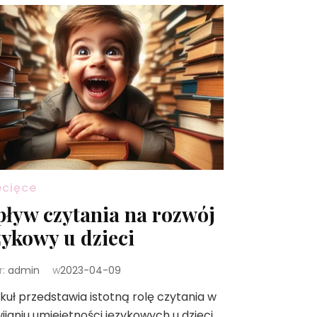
ecięce
ływ czytania na rozwój
zykowy u dzieci
r:
admin
w
2023-04-09
kuł przedstawia istotną rolę czytania w
ijaniu umiejętności językowych u dzieci,