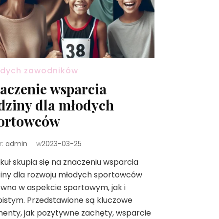
dych zawodników
aczenie wsparcia
dziny dla młodych
ortowców
r:
admin
w
2023-03-25
kuł skupia się na znaczeniu wsparcia
ziny dla rozwoju młodych sportowców
wno w aspekcie sportowym, jak i
istym. Przedstawione są kluczowe
enty, jak pozytywne zachęty, wsparcie