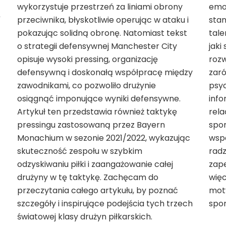
wykorzystuje przestrzeń za liniami obrony
emo
ę
przeciwnika, błyskotliwie operując w ataku i
sta
pokazując solidną obronę. Natomiast tekst
tale
o strategii defensywnej Manchester City
jaki
opisuje wysoki pressing, organizację
rozw
defensywną i doskonałą współpracę między
zaró
zawodnikami, co pozwoliło drużynie
psyc
osiągnąć imponujące wyniki defensywne.
inf
Artykuł ten przedstawia również taktykę
rela
pressingu zastosowaną przez Bayern
spo
Monachium w sezonie 2021/2022, wykazując
wspa
skuteczność zespołu w szybkim
radz
odzyskiwaniu piłki i zaangażowanie całej
zape
drużyny w tę taktykę. Zachęcam do
wię
przeczytania całego artykułu, by poznać
mot
szczegóły i inspirujące podejścia tych trzech
spor
światowej klasy drużyn piłkarskich.