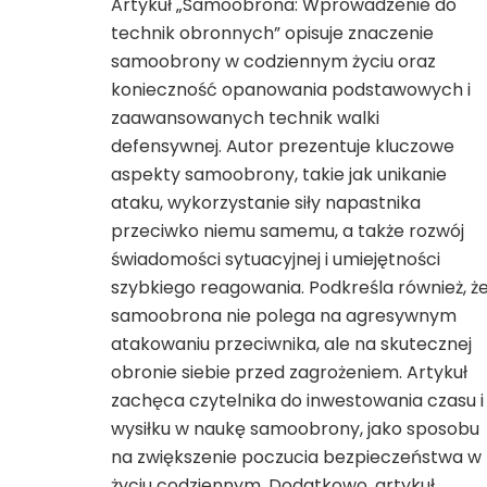
Artykuł „Samoobrona: Wprowadzenie do
technik obronnych” opisuje znaczenie
samoobrony w codziennym życiu oraz
konieczność opanowania podstawowych i
zaawansowanych technik walki
defensywnej. Autor prezentuje kluczowe
aspekty samoobrony, takie jak unikanie
ataku, wykorzystanie siły napastnika
przeciwko niemu samemu, a także rozwój
świadomości sytuacyjnej i umiejętności
szybkiego reagowania. Podkreśla również, ż
samoobrona nie polega na agresywnym
atakowaniu przeciwnika, ale na skutecznej
obronie siebie przed zagrożeniem. Artykuł
zachęca czytelnika do inwestowania czasu i
wysiłku w naukę samoobrony, jako sposobu
na zwiększenie poczucia bezpieczeństwa w
życiu codziennym. Dodatkowo, artykuł