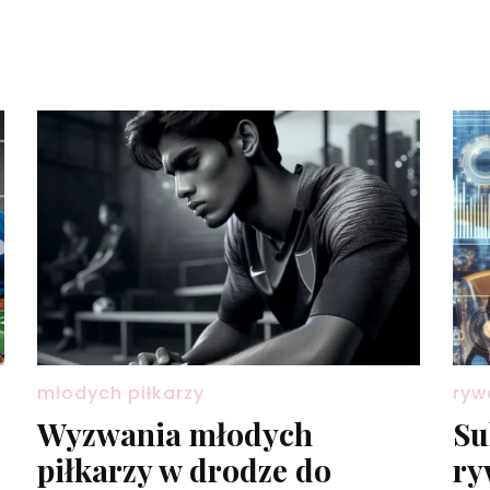
młodych piłkarzy
ryw
Wyzwania młodych
Su
piłkarzy w drodze do
ry