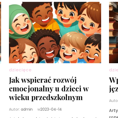
dziecięce
dzi
Jak wspierać rozwój
Wp
emocjonalny u dzieci w
ję
wieku przedszkolnym
Auto
Autor:
admin
w
2023-04-14
Arty
rozw