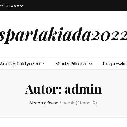
wki Ligowe
spartakiada202
Analizy Taktyczne
Młodzi Piłkarze
Rozgrywki 
Autor:
admin
Strona główna
/
admin
(Strona 10)