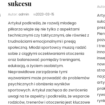
sukcesu
Auto
Autor:
admin
w
2023-03-15
i
Arty
sukc
Artykuł podkreśla, że rozwój młodego
prez
piłkarza wiąże się nie tylko z aspektami
Pier
technicznymi czy taktycznymi, ale również z
pozw
trudnościami emocjonalnymi i presją
i tr
społeczną. Młodzi sportowcy muszą radzić
inno
sobie z ciągłymi oczekiwaniami otoczenia
inwe
oraz balansować pomiędzy treningami,
nowa
edukacją, a życiem osobistym.
stra
Nieprawidłowe zarządzanie tymi
na j
wyzwaniami może prowadzić do problemów
arty
psychicznych i obniżenia wyników
pra
sportowych. Artykuł zachęca do zwrócenia
rywa
uwagi na te aspekty i podkreśla, że wsparcie
rynk
rodziców, trenerów i otoczenia jest kluczowe