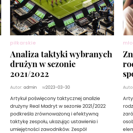
piłkarskie
mło
Analiza taktyki wybranych
Zn
drużyn w sezonie
ro
2021/2022
sp
Autor:
admin
w
2023-03-30
Auto
Artykuł poświęcony taktycznej analizie
Arty
drużyny Real Madryt w sezonie 2021/2022
rod
podkreśla zrównoważoną i efektywną
zaró
taktykę zespołu, ukazując ustawienia i
osob
umiejętności zawodników. Zespół
elem